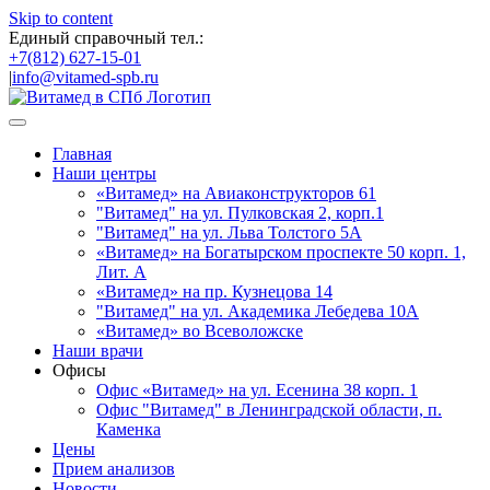
Skip to content
Единый справочный тел.:
+7(812) 627-15-01
|
info@vitamed-spb.ru
Главная
Наши центры
«Витамед» на Авиаконструкторов 61
"Витамед" на ул. Пулковская 2, корп.1
"Витамед" на ул. Льва Толстого 5А
«Витамед» на Богатырском проспекте 50 корп. 1,
Лит. А
«Витамед» на пр. Кузнецова 14
"Витамед" на ул. Академика Лебедева 10А
«Витамед» во Всеволожске
Наши врачи
Офисы
Офис «Витамед» на ул. Есенина 38 корп. 1
Офис "Витамед" в Ленинградской области, п.
Каменка
Цены
Прием анализов
Новости