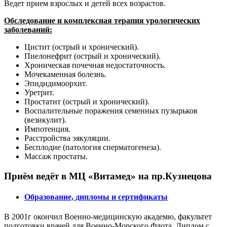
Ведет прием взрослых и детей всех возрастов.
Обследование и комплексная терапия урологических
заболеваний:
Цистит (острый и хронический).
Пиелонефрит (острый и хронический).
Хроническая почечная недостаточность.
Мочекаменная болезнь.
Эпидидимоорхит.
Уретрит.
Простатит (острый и хронический).
Воспалительные поражения семенных пузырьков
(везикулит).
Импотенция.
Расстройства эякуляции.
Бесплодие (патология сперматогенеза).
Массаж простаты.
Приём ведёт в МЦ «Витамед» на пр.Кузнецова
Образованиe, дипломы и сертификаты
В 2001г окончил Военно-медицинскую академю, факультет
подготовки врачей для Военно-Морского Флота. Диплом с