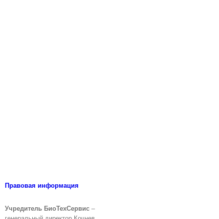
Правовая информация
Учредитель БиоТехСервис
–
генеральный директор Кочнев