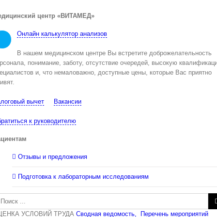
едицинский центр «ВИТАМЕД»
Онлайн калькулятор анализов
В нашем медицинском центре Вы встретите доброжелательность
рсонала, понимание, заботу, отсутствие очередей, высокую квалификац
ециалистов и, что немаловажно, доступные цены, которые Вас приятно
ивят.
логовый вычет
Вакансии
ратиться к руководителю
ациентам
Отзывы и предложения
Подготовка к лабораторным исследованиям
зультат
иска:
ЦЕНКА УСЛОВИЙ ТРУДА
Сводная ведомость,
Перечень мероприятий