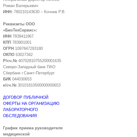
Роман Валерьевич
ИНН:
780210143630 – Кочнев Р.В.
Реквизиты ООО
«БиоТехСервис»:
ИНН
7839411967
КПП
783901001
ОГРН
1097847293180
ОКПО
63027342
Р/сч.№
40702810755200001635
Северо-Западный банк ПАО
Сбербанк г.Санкт-Петербург
БИК
044030653
к/сч.№
30101810500000000653
ДОГОВОР ПУБЛИЧНОЙ
ОФЕРТЫ НА ОРГАНИЗАЦИЮ
ЛАБОРАТОРНОГО
ОБСЛЕДОВАНИЯ
График приема руководителя
медицинской