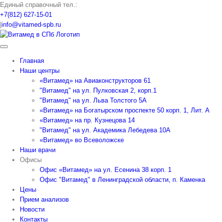
Skip
Единый справочный тел.:
to
+7(812) 627-15-01
content
|
info@vitamed-spb.ru
Главная
Наши центры
«Витамед» на Авиаконструкторов 61
"Витамед" на ул. Пулковская 2, корп.1
"Витамед" на ул. Льва Толстого 5А
«Витамед» на Богатырском проспекте 50 корп. 1, Лит. А
«Витамед» на пр. Кузнецова 14
"Витамед" на ул. Академика Лебедева 10А
«Витамед» во Всеволожске
Наши врачи
Офисы
Офис «Витамед» на ул. Есенина 38 корп. 1
Офис "Витамед" в Ленинградской области, п. Каменка
Цены
Прием анализов
Новости
Контакты