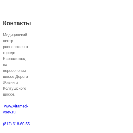
Контакты
Медицинский
центр
расположен в
городе
Всеволожск,
на
пересечении
шоссе Дорога
Жизни и
Колтушского
шоссе.
www.vitamed-
vsev.ru
(812) 618-60-55