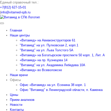
Skip
Единый справочный тел.:
to
+7(812) 627-15-01
content
|
info@vitamed-spb.ru
Главная
Наши центры
«Витамед» на Авиаконструкторов 61
"Витамед" на ул. Пулковская 2, корп.1
"Витамед" на ул. Льва Толстого 5А
«Витамед» на Богатырском проспекте 50 корп. 1, Лит. А
«Витамед» на пр. Кузнецова 14
"Витамед" на ул. Академика Лебедева 10А
«Витамед» во Всеволожске
Наши врачи
Офисы
Офис «Витамед» на ул. Есенина 38 корп. 1
Офис "Витамед" в Ленинградской области, п. Каменка
Цены
Прием анализов
Новости
Контакты