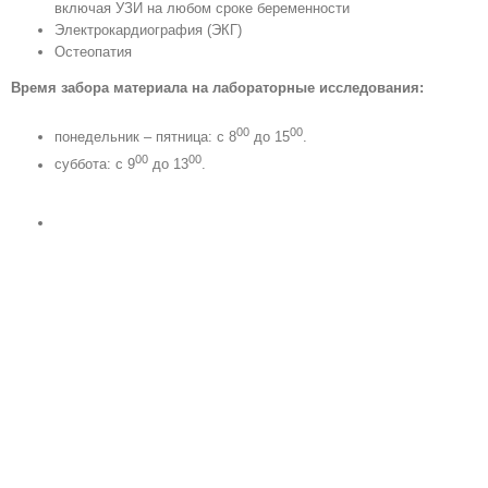
включая УЗИ на любом сроке беременности
Электрокардиография (ЭКГ)
Остеопатия
Время забора материала на лабораторные исследования:
00
00
понедельник – пятница: c 8
до 15
.
00
00
суббота: c 9
до 13
.