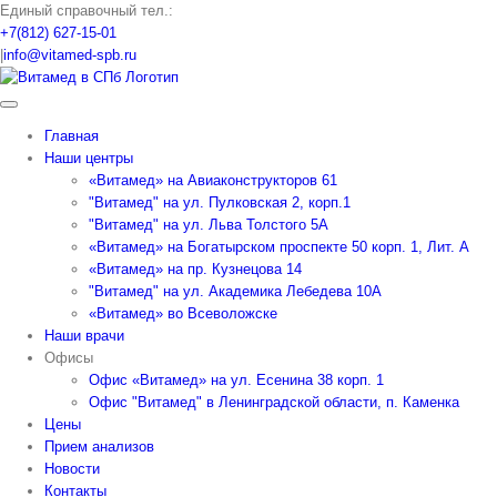
Skip
Единый справочный тел.:
to
+7(812) 627-15-01
content
|
info@vitamed-spb.ru
Главная
Наши центры
«Витамед» на Авиаконструкторов 61
"Витамед" на ул. Пулковская 2, корп.1
"Витамед" на ул. Льва Толстого 5А
«Витамед» на Богатырском проспекте 50 корп. 1, Лит. А
«Витамед» на пр. Кузнецова 14
"Витамед" на ул. Академика Лебедева 10А
«Витамед» во Всеволожске
Наши врачи
Офисы
Офис «Витамед» на ул. Есенина 38 корп. 1
Офис "Витамед" в Ленинградской области, п. Каменка
Цены
Прием анализов
Новости
Контакты