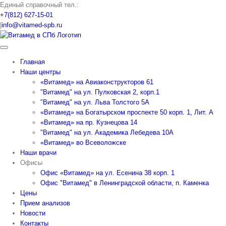
Skip
Единый справочный тел.:
to
+7(812) 627-15-01
content
|
info@vitamed-spb.ru
Главная
Наши центры
«Витамед» на Авиаконструкторов 61
"Витамед" на ул. Пулковская 2, корп.1
"Витамед" на ул. Льва Толстого 5А
«Витамед» на Богатырском проспекте 50 корп. 1, Лит. А
«Витамед» на пр. Кузнецова 14
"Витамед" на ул. Академика Лебедева 10А
«Витамед» во Всеволожске
Наши врачи
Офисы
Офис «Витамед» на ул. Есенина 38 корп. 1
Офис "Витамед" в Ленинградской области, п. Каменка
Цены
Прием анализов
Новости
Контакты