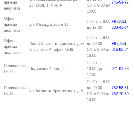
приема
746-54-77
25, корп. 1, Лит. А
Сб: с 9:00 до
анализов
16:00
Офис
Пн-Пт: с 8:00
+8 (931)
приема
ул. Рихарда Зорге 16
до 17:00
388-43-04
анализов
Пн-Пт: с 8:00
Офис
Лен.Область, п. Каменка, дом
до 20:00
+8 (965)
приема
б/н, литер А, офис №36
Сб: с 9:00 до
816-83-84
анализов
16:00
Пн-Пт: с
Поликлиника
Подъездной пер., 2
10:00 до
921-01-33
№ 28
17:30
Пн-Пт: с 8:00
Поликлиника
до 20:00
752-58-81
ул.Танкиста Хрустицкого, д.5
№ 45
Сб: с 9:00 до
752-70-39
14:00