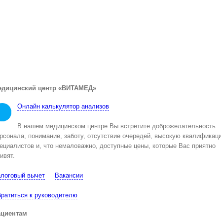
едицинский центр «ВИТАМЕД»
Онлайн калькулятор анализов
В нашем медицинском центре Вы встретите доброжелательность
рсонала, понимание, заботу, отсутствие очередей, высокую квалификац
ециалистов и, что немаловажно, доступные цены, которые Вас приятно
ивят.
логовый вычет
Вакансии
ратиться к руководителю
ациентам