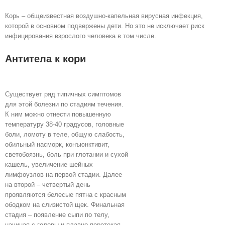
Корь – общеизвестная воздушно-капельная вирусная инфекция,
которой в основном подвержены дети. Но это не исключает риск
инфицирования взрослого человека в том числе.
Антитела к кори
Существует ряд типичных симптомов
для этой болезни по стадиям течения.
К ним можно отнести повышенную
температуру 38-40 градусов, головные
боли, ломоту в теле, общую слабость,
обильный насморк, конъюнктивит,
светобоязнь, боль при глотании и сухой
кашель, увеличение шейных
лимфоузлов на первой стадии. Далее
на второй – четвертый день
проявляются белесые пятна с красным
ободком на слизистой щек. Финальная
стадия – появление сыпи по телу,
начиная с головы и плавно перетекая