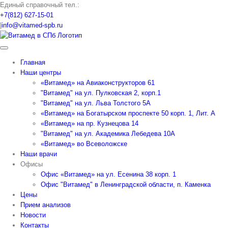
Skip
Единый справочный тел.:
to
+7(812) 627-15-01
content
|
info@vitamed-spb.ru
Главная
Наши центры
«Витамед» на Авиаконструкторов 61
"Витамед" на ул. Пулковская 2, корп.1
"Витамед" на ул. Льва Толстого 5А
«Витамед» на Богатырском проспекте 50 корп. 1, Лит. А
«Витамед» на пр. Кузнецова 14
"Витамед" на ул. Академика Лебедева 10А
«Витамед» во Всеволожске
Наши врачи
Офисы
Офис «Витамед» на ул. Есенина 38 корп. 1
Офис "Витамед" в Ленинградской области, п. Каменка
Цены
Прием анализов
Новости
Контакты