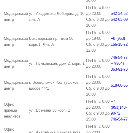
16:00
Пн-Пт: с 8:00
Медицинский
ул. Академика Лебедева д. 10
до 20:00
542-34-52
центр
лит. А
Сб: с 9:00 до
542-63-09
16:00
Пн-Пт: с 8:00
Медицинский
Богатырский пр., дом 50,
до 19-00
+8 (953)
центр
корп.1, Лит. А
Сб: с 9:00 до
166-15-72
12:00
746-54-77
Медицинский
Пн-Пт: с 8:00
ул. Пулковская, дом 2, корп. 1
+7(964)
центр
до 20:00
363-91-73
Пн-Пт: с 8:00
Медицинский
г. Всеволожск, Колтушское
до 20:00
618-60-55
центр
шоссе 44/1
Сб: с 9:00 до
16:00
Пн-Пт: с 8:00
+7
Офис
до 20:00
(953)148-
приема
ул. Есенина 38 корп. 1
Сб: с 9:00 до
90-72
анализов
15:00
746-54-77
Пн-Пт: с 8:00
Офис
ул. Академика Байкова дом
до 20:00