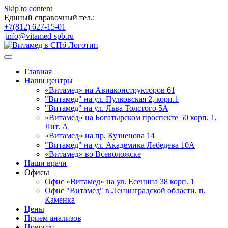
Skip to content
Единый справочный тел.:
+7(812) 627-15-01
|
info@vitamed-spb.ru
Главная
Наши центры
«Витамед» на Авиаконструкторов 61
"Витамед" на ул. Пулковская 2, корп.1
"Витамед" на ул. Льва Толстого 5А
«Витамед» на Богатырском проспекте 50 корп. 1,
Лит. А
«Витамед» на пр. Кузнецова 14
"Витамед" на ул. Академика Лебедева 10А
«Витамед» во Всеволожске
Наши врачи
Офисы
Офис «Витамед» на ул. Есенина 38 корп. 1
Офис "Витамед" в Ленинградской области, п.
Каменка
Цены
Прием анализов
Новости