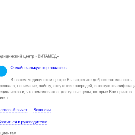
едицинский центр «ВИТАМЕД»
Онлайн калькулятор анализов
В нашем медицинском центре Вы встретите доброжелательность
рсонала, понимание, заботу, отсутствие очередей, высокую квалификац
ециалистов и, что немаловажно, доступные цены, которые Вас приятно
ивят.
логовый вычет
Вакансии
ратиться к руководителю
ациентам