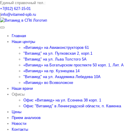
Skip
Единый справочный тел.:
to
+7(812) 627-15-01
content
|
info@vitamed-spb.ru
Главная
Наши центры
«Витамед» на Авиаконструкторов 61
"Витамед" на ул. Пулковская 2, корп.1
"Витамед" на ул. Льва Толстого 5А
«Витамед» на Богатырском проспекте 50 корп. 1, Лит. А
«Витамед» на пр. Кузнецова 14
"Витамед" на ул. Академика Лебедева 10А
«Витамед» во Всеволожске
Наши врачи
Офисы
Офис «Витамед» на ул. Есенина 38 корп. 1
Офис "Витамед" в Ленинградской области, п. Каменка
Цены
Прием анализов
Новости
Контакты