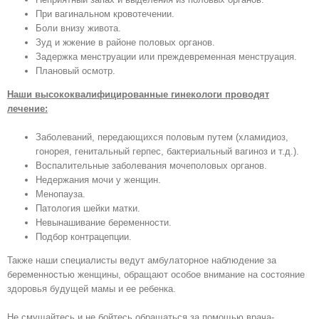
При вагинальном кровотечении.
Боли внизу живота.
Зуд и жжение в районе половых органов.
Задержка менструации или преждевременная менструация.
Плановый осмотр.
Наши высококвалифицированные гинекологи проводят
лечение:
Заболеваний, передающихся половым путем (хламидиоз,
гонорея, генитальный герпес, бактериальный вагиноз и т.д.).
Воспалительные заболевания мочеполовых органов.
Недержания мочи у женщин.
Менопауза.
Патология шейки матки.
Невынашивание беременности.
Подбор контрацепции.
Также наши специалисты ведут амбулаторное наблюдение за
беременностью женщины, обращают особое внимание на состояние
здоровья будущей мамы и ее ребенка.
Не смущайтесь и не бойтесь обращаться за помощью врача-