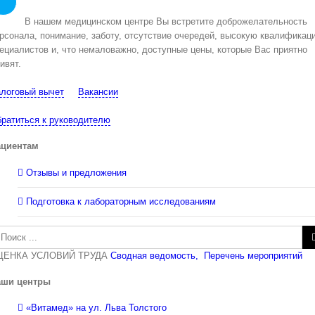
В нашем медицинском центре Вы встретите доброжелательность
рсонала, понимание, заботу, отсутствие очередей, высокую квалификац
ециалистов и, что немаловажно, доступные цены, которые Вас приятно
ивят.
логовый вычет
Вакансии
ратиться к руководителю
ациентам
Отзывы и предложения
Подготовка к лабораторным исследованиям
зультат
иска:
ЦЕНКА УСЛОВИЙ ТРУДА
Сводная ведомость,
Перечень мероприятий
аши центры
«Витамед» на ул. Льва Толстого