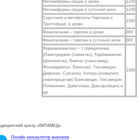
Метанифрины общие в крови
1200
Метанифрины общие в суточной моче
1200
Серотонин и метаболиты Тирозина и
1000
Триптофана в крови
Фенилаланин – тирозин в крови
800
Фенилаланин – тирозин в суточной моче
800
Фармакокинетика – 1 определение
(Ламотриджин (ламиктал), Карбамазепин
(финлепсин), Вимпат (лакосамид),
Фенобарбитал, Бензонал, Гексамедин,
1000
Дифенин, Суксилеп, Кеппра (конвилепт,
левитерацетам) Ванкомицин, Гексамедин,
Ропивокаин, Дабигатран, Доксорубицин) и
др.
едицинский центр «ВИТАМЕД»
Онлайн калькулятор анализов