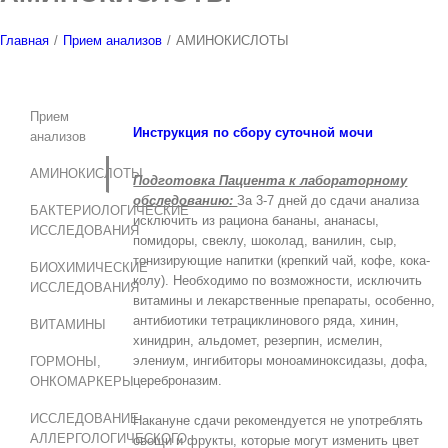
Главная
/
Прием анализов
/
АМИНОКИСЛОТЫ
Прием
Инструкция по сбору суточной мочи
анализов
АМИНОКИСЛОТЫ
Подготовка Пациента к лабораторному
обследованию:
За 3-7 дней до сдачи анализа
БАКТЕРИОЛОГИЧЕСКИЕ
исключить из рациона бананы, ананасы,
ИССЛЕДОВАНИЯ
помидоры, свеклу, шоколад, ванилин, сыр,
тонизирующие напитки (крепкий чай, кофе, кока-
БИОХИМИЧЕСКИЕ
колу). Необходимо по возможности, исключить
ИССЛЕДОВАНИЯ
витамины и лекарственные препараты, особенно,
антибиотики тетрациклинового ряда, хинин,
ВИТАМИНЫ
хинидрин, альдомет, резерпин, исмелин,
элениум, ингибиторы моноаминоксидазы, дофа,
ГОРМОНЫ,
цереброназим.
ОНКОМАРКЕРЫ
ИССЛЕДОВАНИЕ
Накануне сдачи рекомендуется не употреблять
АЛЛЕРГОЛОГИЧЕСКОГО
овощи и фрукты, которые могут изменить цвет