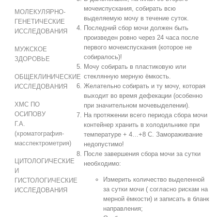
мочеиспускания, собирать всю
МОЛЕКУЛЯРНО-
выделяемую мочу в течение суток.
ГЕНЕТИЧЕСКИЕ
Последний сбор мочи должен быть
ИССЛЕДОВАНИЯ
произведен ровно через 24 часа после
первого мочеиспускания (которое не
МУЖСКОЕ
собиралось)!
ЗДОРОВЬЕ
Мочу собирать в пластиковую или
стеклянную мерную ёмкость.
ОБЩЕКЛИНИЧЕСКИЕ
Желательно собирать и ту мочу, которая
ИССЛЕДОВАНИЯ
выходит во время дефекации (особенно
ХМС ПО
при значительном мочевыделении).
ОСИПОВУ
На протяжении всего периода сбора мочи
Г.А.
контейнер хранить в холодильнике при
(хроматография-
температуре + 4…+8 С. Замораживание
масспектрометрия)
недопустимо!
После завершения сбора мочи за сутки
ЦИТОЛОГИЧЕСКИЕ
необходимо:
И
Измерить количество выделенной
ГИСТОЛОГИЧЕСКИЕ
за сутки мочи ( согласно рискам на
ИССЛЕДОВАНИЯ
мерной ёмкости) и записать в бланк
направления;