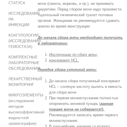
СТАТУСА
мочи (свекла, морковь, и пр.), не принимать
диуретики. Перед сбором мочи надо произвести
ИССЛЕДОВАНИЯ
тщательный гигиенический туалет половых
НА
органов. Женщинам не рекомендуется сдавать
ИНФЕКЦИИ
анализ во время менструации.
КОАГУЛОЛОГИЯ
До начала сбора мочи необходимо получить
(ИССЛЕДОВАНИЯ
в лаборатории:
ГЕМОСТАЗА)
Инструкцию по сбору мочи;
КОМПЛЕКСНЫЕ
консервант
HCL.
ЛАБОРАТОРНЫЕ
ОБСЛЕДОВАНИЯ
Порядок сбора суточной мочи:
ЛЕКАРСТВЕННЫЙ
До начала сбора полученный консервант
МОНИТОРИНГ
HCL – соляную кислоту вылить в емкость
для сбора мочи
МИКРОЭЛЕМЕНТЫ
При первом мочеиспускании полностью
(исследования
опорожнить мочевой пузырь (
данная
методом
порция мочи не собирается!).
высокоэффективной
Рекомендуется записать время первого
жидкостной
мочеиспускания.
хроматографии)
В дальнейшем, начиная со второго