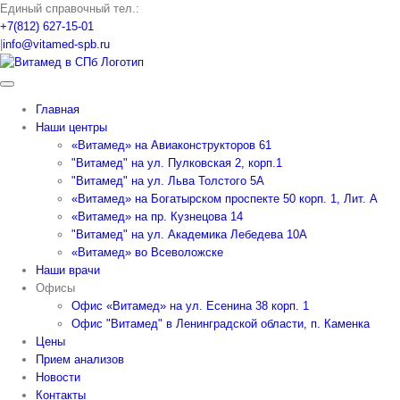
Skip
Единый справочный тел.:
to
+7(812) 627-15-01
content
|
info@vitamed-spb.ru
Главная
Наши центры
«Витамед» на Авиаконструкторов 61
"Витамед" на ул. Пулковская 2, корп.1
"Витамед" на ул. Льва Толстого 5А
«Витамед» на Богатырском проспекте 50 корп. 1, Лит. А
«Витамед» на пр. Кузнецова 14
"Витамед" на ул. Академика Лебедева 10А
«Витамед» во Всеволожске
Наши врачи
Офисы
Офис «Витамед» на ул. Есенина 38 корп. 1
Офис "Витамед" в Ленинградской области, п. Каменка
Цены
Прием анализов
Новости
Контакты