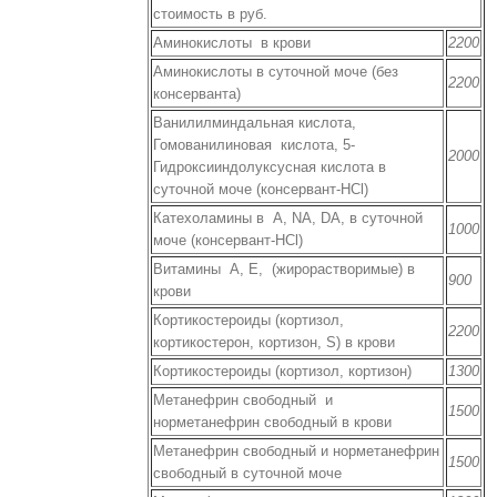
стоимость в руб.
Аминокислоты в крови
2200
Аминокислоты в суточной моче (без
2200
консерванта)
Ванилилминдальная кислота,
Гомованилиновая кислота, 5-
2000
Гидроксииндолуксусная кислота в
суточной моче (консервант-НСl)
Катехоламины в А, NА, DА, в суточной
1000
моче (консервант-НСl)
Витамины А, Е, (жирорастворимые) в
900
крови
Кортикостероиды (кортизол,
2200
кортикостерон, кортизон, S) в крови
Кортикостероиды (кортизол, кортизон)
1300
Метанефрин свободный и
1500
норметанефрин свободный в крови
Метанефрин свободный и норметанефрин
1500
свободный в суточной моче