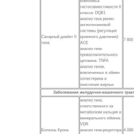
комплекса
гистосовместимости II
класса: DQB1
анализ гена ренин-
ангиотензиновой
системы (регуляция
Сахарный диабет II
кровяного давления):
7 800
типа
ACE
анализ гена
провоспалительного
цитокина: TNFA
анализ генов,
вовлеченных в обмен
холестерина и
окисление жирных
Заболевания желудочно-кишечного тракт
анализ гена,
ответственного за
метаболизм кальция и
минерального обмена:
VDR
Болезнь Крона
анализ гена-рецептора
4 000