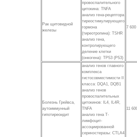
провоспалительного
цитокина: TNFA
анализ гена-рецептора
тиреостимулирующего
Рак щитовидной
гормона
7 600
железы
(тиреотропина): TSHR
анализ гена,
контролирующего
деление клетки
(онкогена): TP53 (P53)
анализ генов главного
комплекса
гистосовместимости II
класса: DQA1, DQB1
анализ генов
провоспалительных
Болезнь Грейвса,
цитокинов: IL4, IL4R,
аутоиммунный
TNFA
11 60
гипотиреоидит
анализ гена Т-
лимфоцит-
ассоциированной
серинэстеразы: CTLA4