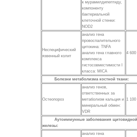
к мурамилдипептиду,
компоненту
бактериальной
клеточной стенки:
NOD2
анализ гена
провоспалительного
цитокина: TNFA
Неспецифический
анализ гена главного
4 600
язвенный колит
комплекса
гистосовместимости I
класса: MICA
Болезни метаболизма костной ткани:
анализ генов,
ответственных за
Остеопороз
метаболизм кальция и
1 100
минеральный обмен:
VDR
Аутоиммунные заболевания щитовидно
железы:
анализ гена