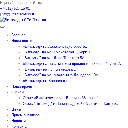
Skip
Единый справочный тел.:
to
+7(812) 627-15-01
content
|
info@vitamed-spb.ru
Главная
Наши центры
«Витамед» на Авиаконструкторов 61
"Витамед" на ул. Пулковская 2, корп.1
"Витамед" на ул. Льва Толстого 5А
«Витамед» на Богатырском проспекте 50 корп. 1, Лит. А
«Витамед» на пр. Кузнецова 14
"Витамед" на ул. Академика Лебедева 10А
«Витамед» во Всеволожске
Наши врачи
Офисы
Офис «Витамед» на ул. Есенина 38 корп. 1
Офис "Витамед" в Ленинградской области, п. Каменка
Цены
Прием анализов
Новости
Контакты