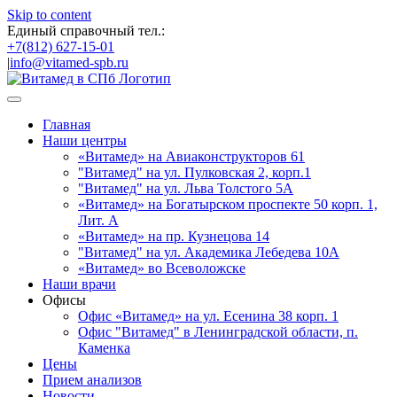
Skip to content
Единый справочный тел.:
+7(812) 627-15-01
|
info@vitamed-spb.ru
Главная
Наши центры
«Витамед» на Авиаконструкторов 61
"Витамед" на ул. Пулковская 2, корп.1
"Витамед" на ул. Льва Толстого 5А
«Витамед» на Богатырском проспекте 50 корп. 1,
Лит. А
«Витамед» на пр. Кузнецова 14
"Витамед" на ул. Академика Лебедева 10А
«Витамед» во Всеволожске
Наши врачи
Офисы
Офис «Витамед» на ул. Есенина 38 корп. 1
Офис "Витамед" в Ленинградской области, п.
Каменка
Цены
Прием анализов
Новости