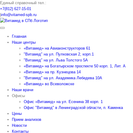
Skip
Единый справочный тел.:
to
+7(812) 627-15-01
content
|
info@vitamed-spb.ru
Главная
Наши центры
«Витамед» на Авиаконструкторов 61
"Витамед" на ул. Пулковская 2, корп.1
"Витамед" на ул. Льва Толстого 5А
«Витамед» на Богатырском проспекте 50 корп. 1, Лит. А
«Витамед» на пр. Кузнецова 14
"Витамед" на ул. Академика Лебедева 10А
«Витамед» во Всеволожске
Наши врачи
Офисы
Офис «Витамед» на ул. Есенина 38 корп. 1
Офис "Витамед" в Ленинградской области, п. Каменка
Цены
Прием анализов
Новости
Контакты