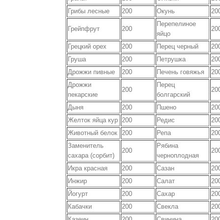
Грибы лесные
200
Окунь
20
Перепелиное
Грейпфрут
200
20
яйцо
Грецкий орех
200
Перец черный
20
Груша
200
Петрушка
20
Дрожжи пивные
200
Печень говяжья
20
Дрожжи
Перец
200
20
пекарские
болгарский
Дыня
200
Пшено
20
Желток яйца кур
200
Редис
20
Животный белок
200
Репа
20
Заменитель
Рябина
200
20
сахара (сорбит)
черноплодная
Икра красная
200
Сазан
20
Инжир
200
Салат
20
Йогурт
200
Сахар
20
Кабачки
200
Свекла
20
Казеин
200
Свинина
20