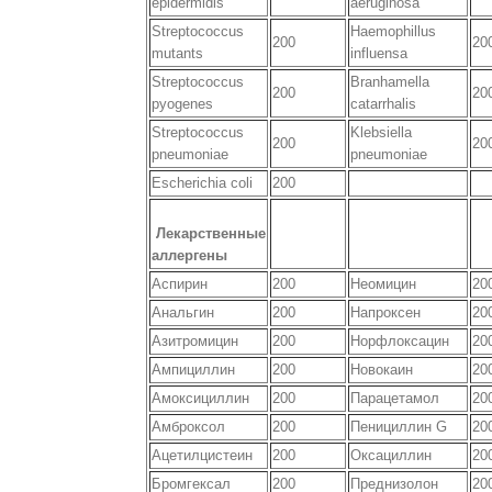
epidermidis
aeruginosa
Streptococcus
Haemophillus
200
20
mutants
influensa
Streptococcus
Branhamella
200
20
pyogenes
catarrhalis
Streptococcus
Klebsiella
200
20
pneumoniae
pneumoniae
Escherichia coli
200
Лекарственные
аллергены
Аспирин
200
Неомицин
20
Анальгин
200
Напроксен
20
Азитромицин
200
Норфлоксацин
20
Ампициллин
200
Новокаин
20
Амоксициллин
200
Парацетамол
20
Амброксол
200
Пенициллин G
20
Ацетилцистеин
200
Оксациллин
20
Бромгексал
200
Преднизолон
20