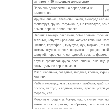
антител к 90 пищевым аллергенам
Перечень одновременно определяемых
9 
аллергенов: —
Фрукты: ананас, апельсин, банан, виноград белый
грейпфрут, груша, голубика, дыня канталупа, зем
лимон, персик, слива, яблоко
Овощи: авокадо, баклажан, бобы соевые, горошек
зеленый, капуста брокколи, капуста кочанная, кап
цветная, картофель, кукуруза, лук, морковь, тыкв
томаты, огурец, оливки, петрушка, перец зеленый
сладкий, перец чили, сельдерей, свекла, фасоль 
Крупы: гречневая крупа, овес, пшено, пшеница, р
рожь, цельное зерно ячменя
Мясо: баранина, говядина, индейка, кролик, куриц
свинина
Рыба и морепродукты: кальмар, камбала, краб, кр
лосось, палтус, сардины, тунец, треска, устрицы
форель, хек
Молочные продукты: йогурт, масло сливочное, мо
козье, молоко коровье, сыр брынза, сыр мягкий, с