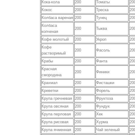
Кока-кола
200
Томаты
20
Кокос
200
Треска
20
Колбаса вареная
200
Тунец
20
Колбаса
200
Тыква
20
копченая
Кофе молотый
200
Укроп
20
Кофе
200
Фасоль
20
растворимый
Крабы
200
Фанта
20
Красная
200
Финики
20
смородина
Крахмал
200
Фисташки
20
Креветки
200
Форель
20
Крупа гречневая
200
Фруктоза
20
Крупа овсяная
200
Фундук
20
Крупа перловая
200
Хек
20
Крупа рисовая
200
Хурма
20
Крупа ячменная
200
Чай зеленый
20