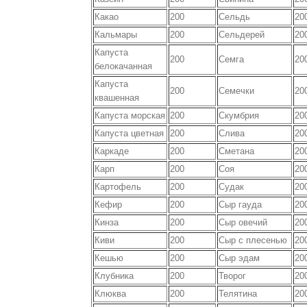
Какао
200
Сельдь
20
Кальмары
200
Сельдерей
20
Капуста
200
Семга
20
белокачанная
Капуста
200
Семечки
20
квашенная
Капуста морская
200
Скумбрия
20
Капуста цветная
200
Слива
20
Каркаде
200
Сметана
20
Карп
200
Соя
20
Картофель
200
Судак
20
Кефир
200
Сыр гауда
20
Кинза
200
Сыр овечий
20
Киви
200
Сыр с плесенью
20
Кешью
200
Сыр эдам
20
Клубника
200
Творог
20
Клюква
200
Телятина
20