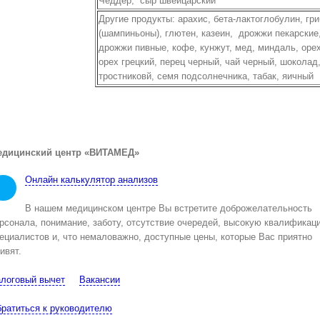
Чеддер, сыр швейцарский
Другие продукты: арахис, бета-лактоглобулин, гр
(шампиньоны), глютен, казеин, дрожжи пекарские
дрожжи пивные, кофе, кунжут, мед, миндаль, оре
орех грецкий, перец черный, чай черный, шоколад
тростниковй, семя подсолнечника, табак, яичный
едицинский центр «ВИТАМЕД»
Онлайн калькулятор анализов
В нашем медицинском центре Вы встретите доброжелательность
рсонала, понимание, заботу, отсутствие очередей, высокую квалификац
ециалистов и, что немаловажно, доступные цены, которые Вас приятно
ивят.
логовый вычет
Вакансии
ратиться к руководителю