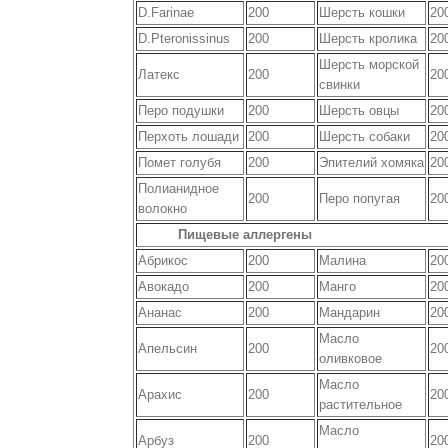
D.Farinae
200
Шерсть кошки
20
D.Pteronissinus
200
Шерсть кролика
20
Шерсть морской
Латекс
200
20
свинки
Перо подушки
200
Шерсть овцы
20
Перхоть лошади
200
Шерсть собаки
20
Помет голубя
200
Эпителий хомяка
20
Полианидное
200
Перо попугая
20
волокно
Пищевые аллергены
Абрикос
200
Малина
20
Авокадо
200
Манго
20
Ананас
200
Мандарин
20
Масло
Апельсин
200
20
оливковое
Масло
Арахис
200
20
растительное
Масло
Арбуз
200
20