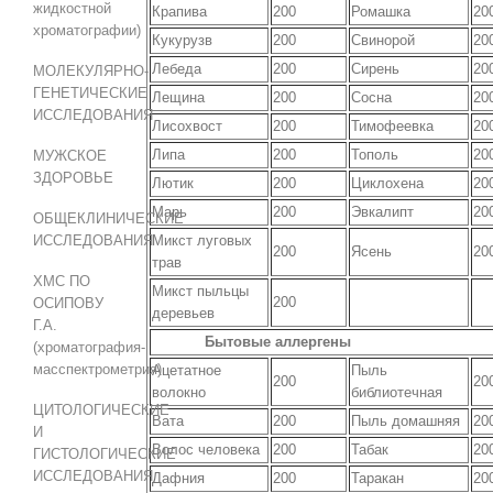
жидкостной
Крапива
200
Ромашка
20
хроматографии)
Кукурузв
200
Свинорой
20
Лебеда
200
Сирень
20
МОЛЕКУЛЯРНО-
ГЕНЕТИЧЕСКИЕ
Лещина
200
Сосна
20
ИССЛЕДОВАНИЯ
Лисохвост
200
Тимофеевка
20
Липа
200
Тополь
20
МУЖСКОЕ
ЗДОРОВЬЕ
Лютик
200
Циклохена
20
Марь
200
Эвкалипт
20
ОБЩЕКЛИНИЧЕСКИЕ
ИССЛЕДОВАНИЯ
Микст луговых
200
Ясень
20
трав
ХМС ПО
Микст пыльцы
200
ОСИПОВУ
деревьев
Г.А.
Бытовые аллергены
(хроматография-
масспектрометрия)
Ацетатное
Пыль
200
20
волокно
библиотечная
ЦИТОЛОГИЧЕСКИЕ
Вата
200
Пыль домашняя
20
И
Волос человека
200
Табак
20
ГИСТОЛОГИЧЕСКИЕ
ИССЛЕДОВАНИЯ
Дафния
200
Таракан
20