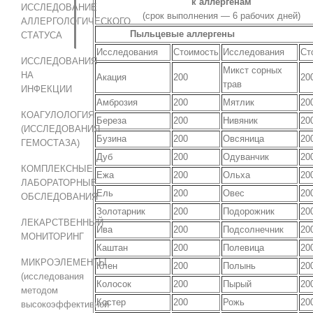
к аллергенам
ИССЛЕДОВАНИЕ
(срок выполнения — 6 рабочих дней)
АЛЛЕРГОЛОГИЧЕСКОГО
Пыльцевые аллергены
СТАТУСА
Исследования
Cтоимость
Исследования
Cт
ИССЛЕДОВАНИЯ
Микст сорных
НА
Акация
200
20
трав
ИНФЕКЦИИ
Амброзия
200
Мятлик
20
КОАГУЛОЛОГИЯ
Береза
200
Нивяник
20
(ИССЛЕДОВАНИЯ
Бузина
200
Овсяница
20
ГЕМОСТАЗА)
Дуб
200
Одуванчик
20
КОМПЛЕКСНЫЕ
Ежа
200
Ольха
20
ЛАБОРАТОРНЫЕ
Ель
200
Овес
20
ОБСЛЕДОВАНИЯ
Золотарник
200
Подорожник
20
ЛЕКАРСТВЕННЫЙ
Ива
200
Подсолнечник
20
МОНИТОРИНГ
Каштан
200
Полевица
20
МИКРОЭЛЕМЕНТЫ
Клен
200
Полынь
20
(исследования
Колосок
200
Пырый
20
методом
Костер
200
Рожь
20
высокоэффективной