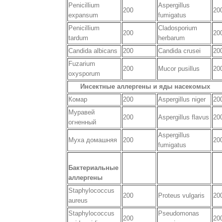
Penicillium
Aspergillus
200
20
expansum
fumigatus
Penicillium
Cladosporium
200
20
tardum
herbarum
Candida albicans
200
Candida crusei
20
Fuzarium
200
Mucor pusillus
20
oxysporum
Инсектные аллергены и яды насекомых
Комар
200
Aspergillus niger
20
Муравей
200
Aspergillus flavus
20
огненный
Aspergillus
Муха домашняя
200
20
fumigatus
Бактериальные
аллергены
Staphylococcus
200
Proteus vulgaris
20
aureus
Staphylococcus
Pseudomonas
200
20