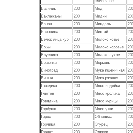
сливочное
Базилик
200
Мед
20
Баклажаны
200
Мидии
20
Банан
200
Миндаль
20
Баранина
200
Минтай
20
Белок яйца кур
200
Молоко козье
20
Бобы
200
Молоко коровье
20
Брусника
200
Молоко сухое
20
Вешенки
200
Морковь
20
Виноград
200
Мука пшеничная
20
Вишня
200
Мука ржаная
20
Гвоздика
200
Мясо индейки
20
Глютен
200
Мясо кролика
20
Говядина
200
Мясо курицы
20
Горбуша
200
Мясо утки
20
Горох
200
Облепиха
20
Горчица
200
Огурец
20
Гранат
200
Оливки
20