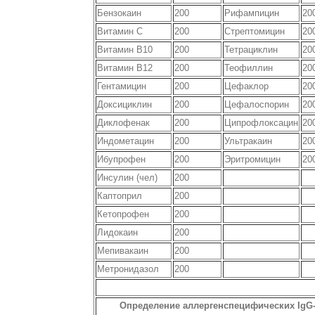
Бензокаин
200
Рифампицин
20
Витамин С
200
Стрептомицин
20
Витамин В10
200
Тетрациклин
20
Витамин В12
200
Теофиллин
20
Гентамицин
200
Цефаклор
20
Доксициклин
200
Цефалоспорин
20
Диклофенак
200
Ципрофлоксацин
20
Индометацин
200
Ультракаин
20
Ибупрофен
200
Эритромицин
20
Инсулин (чел)
200
Каптоприл
200
Кетопрофен
200
Лидокаин
200
Мепивакаин
200
Метронидазол
200
Определение аллергенспецифических IgG