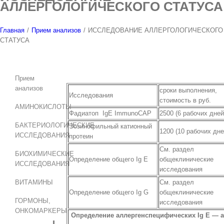
АЛЛЕРГОЛОГИЧЕСКОГО СТАТУСА
Главная
/
Прием анализов
/
ИССЛЕДОВАНИЕ АЛЛЕРГОЛОГИЧЕСКОГО
СТАТУСА
Прием
анализов
сроки выполнения,
Исследования
стоимость в руб.
АМИНОКИСЛОТЫ
Фадиатоп IgE ImmunoCAP
2500 (6 рабочих дней
БАКТЕРИОЛОГИЧЕСКИЕ
Эозинофильный катионный
1200 (10 рабочих дне
ИССЛЕДОВАНИЯ
протеин
См. раздел
БИОХИМИЧЕСКИЕ
Определение общего Ig E
общеклинические
ИССЛЕДОВАНИЯ
исследования
ВИТАМИНЫ
См. раздел
Определение общего Ig G
общеклинические
ГОРМОНЫ,
исследования
ОНКОМАРКЕРЫ
Определение аллергенспецифических Ig Ε — а