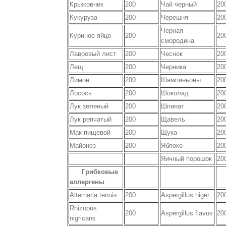
Крыжовник
200
Чай черный
20
Кукуруза
200
Черешня
20
Черная
Куриное яйцо
200
20
смородина
Лавровый лист
200
Чеснок
20
Лещ
200
Черника
20
Лимон
200
Шампиньоны
20
Лосось
200
Шоколад
20
Лук зеленый
200
Шпинат
20
Лук репчатый
200
Щавель
20
Мак пищевой
200
Щука
20
Майонез
200
Яблоко
20
Яичный порошок
20
Грибковые
аллергены
Alternaria tenuis
200
Aspergillus niger
20
Rhizopus
200
Aspergillus flavus
20
nigricans