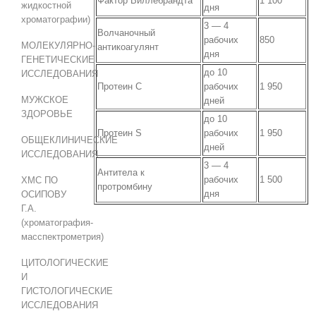
Фактор Виллебрандта
1 100
жидкостной
дня
хроматографии)
3 — 4
Волчаночный
рабочих
850
МОЛЕКУЛЯРНО-
антикоагулянт
дня
ГЕНЕТИЧЕСКИЕ
до 10
ИССЛЕДОВАНИЯ
Протеин С
рабочих
1 950
МУЖСКОЕ
дней
ЗДОРОВЬЕ
до 10
Протеин S
рабочих
1 950
ОБЩЕКЛИНИЧЕСКИЕ
дней
ИССЛЕДОВАНИЯ
3 — 4
Антитела к
рабочих
1 500
ХМС ПО
протромбину
дня
ОСИПОВУ
Г.А.
(хроматография-
масспектрометрия)
ЦИТОЛОГИЧЕСКИЕ
И
ГИСТОЛОГИЧЕСКИЕ
ИССЛЕДОВАНИЯ