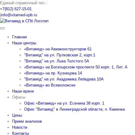
Skip
Единый справочный тел.:
to
+7(812) 627-15-01
content
|
info@vitamed-spb.ru
Главная
Наши центры
«Витамед» на Авиаконструкторов 61
"Витамед" на ул. Пулковская 2, корп.1
"Витамед" на ул. Льва Толстого 5А
«Витамед» на Богатырском проспекте 50 корп. 1, Лит. А
«Витамед» на пр. Кузнецова 14
"Витамед" на ул. Академика Лебедева 10А
«Витамед» во Всеволожске
Наши врачи
Офисы
Офис «Витамед» на ул. Есенина 38 корп. 1
Офис "Витамед" в Ленинградской области, п. Каменка
Цены
Прием анализов
Новости
Контакты