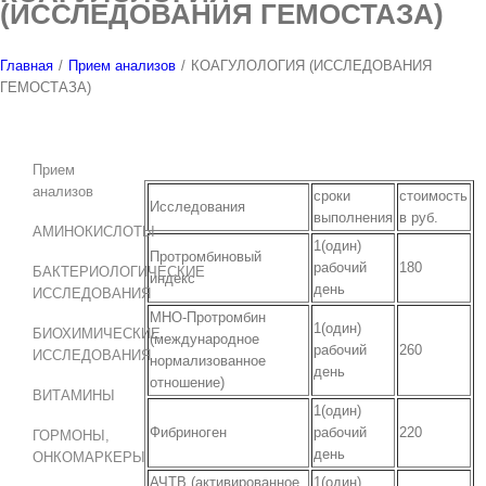
(ИССЛЕДОВАНИЯ ГЕМОСТАЗА)
Главная
/
Прием анализов
/
КОАГУЛОЛОГИЯ (ИССЛЕДОВАНИЯ
ГЕМОСТАЗА)
Прием
анализов
сроки
стоимость
Исследования
выполнения
в руб.
АМИНОКИСЛОТЫ
1(один)
Протромбиновый
рабочий
180
БАКТЕРИОЛОГИЧЕСКИЕ
индекс
день
ИССЛЕДОВАНИЯ
МНО-Протромбин
1(один)
БИОХИМИЧЕСКИЕ
(международное
рабочий
260
ИССЛЕДОВАНИЯ
нормализованное
день
отношение)
ВИТАМИНЫ
1(один)
Фибриноген
рабочий
220
ГОРМОНЫ,
день
ОНКОМАРКЕРЫ
АЧТВ (активированное
1(один)