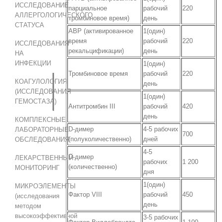
ИССЛЕДОВАНИЕ
парциальное
рабочий
220
АЛЛЕРГОЛОГИЧЕСКОГО
тромбиновое время)
день
СТАТУСА
АВР (активированное
1(один)
время
рабочий
220
ИССЛЕДОВАНИЯ
рекальцификации)
день
НА
ИНФЕКЦИИ
1(один)
Тромбиновое время
рабочий
220
КОАГУЛОЛОГИЯ
день
(ИССЛЕДОВАНИЯ
1(один)
ГЕМОСТАЗА)
Антитромбин III
рабочий
420
день
КОМПЛЕКСНЫЕ
D‑димер
4-5 рабочих
ЛАБОРАТОРНЫЕ
700
(полуколичественно)
дней
ОБСЛЕДОВАНИЯ
4-5
D‑димер
ЛЕКАРСТВЕННЫЙ
рабочих
1 200
(количественно)
МОНИТОРИНГ
дня
1(один)
МИКРОЭЛЕМЕНТЫ
Фактор VIII
рабочий
450
(исследования
день
методом
высокоэффективной
3-5 рабочих